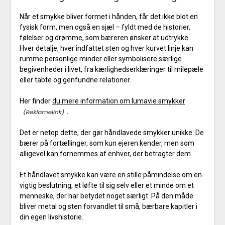
Når et smykke bliver formet i hånden, får det ikke blot en
fysisk form, men også en sjæl – fyldt med de historier,
følelser og drømme, som bæreren ønsker at udtrykke.
Hver detalje, hver indfattet sten og hver kurvet linje kan
rumme personlige minder eller symbolisere særlige
begivenheder i livet, fra kærlighedserklæringer til milepæle
eller tabte og genfundne relationer.
Her finder
du mere information om lumavie smykker
.
Det er netop dette, der gør håndlavede smykker unikke: De
bærer på fortællinger, som kun ejeren kender, men som
alligevel kan fornemmes af enhver, der betragter dem.
Et håndlavet smykke kan være en stille påmindelse om en
vigtig beslutning, et løfte til sig selv eller et minde om et
menneske, der har betydet noget særligt. På den måde
bliver metal og sten forvandlet til små, bærbare kapitler i
din egen livshistorie.