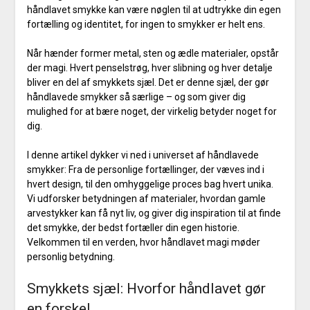
håndlavet smykke kan være nøglen til at udtrykke din egen
fortælling og identitet, for ingen to smykker er helt ens.
Når hænder former metal, sten og ædle materialer, opstår
der magi. Hvert penselstrøg, hver slibning og hver detalje
bliver en del af smykkets sjæl. Det er denne sjæl, der gør
håndlavede smykker så særlige – og som giver dig
mulighed for at bære noget, der virkelig betyder noget for
dig.
I denne artikel dykker vi ned i universet af håndlavede
smykker: Fra de personlige fortællinger, der væves ind i
hvert design, til den omhyggelige proces bag hvert unika.
Vi udforsker betydningen af materialer, hvordan gamle
arvestykker kan få nyt liv, og giver dig inspiration til at finde
det smykke, der bedst fortæller din egen historie.
Velkommen til en verden, hvor håndlavet magi møder
personlig betydning.
Smykkets sjæl: Hvorfor håndlavet gør
en forskel