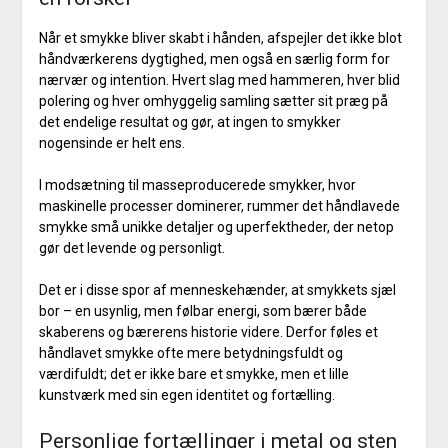
Når et smykke bliver skabt i hånden, afspejler det ikke blot
håndværkerens dygtighed, men også en særlig form for
nærvær og intention. Hvert slag med hammeren, hver blid
polering og hver omhyggelig samling sætter sit præg på
det endelige resultat og gør, at ingen to smykker
nogensinde er helt ens.
I modsætning til masseproducerede smykker, hvor
maskinelle processer dominerer, rummer det håndlavede
smykke små unikke detaljer og uperfektheder, der netop
gør det levende og personligt.
Det er i disse spor af menneskehænder, at smykkets sjæl
bor – en usynlig, men følbar energi, som bærer både
skaberens og bærerens historie videre. Derfor føles et
håndlavet smykke ofte mere betydningsfuldt og
værdifuldt; det er ikke bare et smykke, men et lille
kunstværk med sin egen identitet og fortælling.
Personlige fortællinger i metal og sten