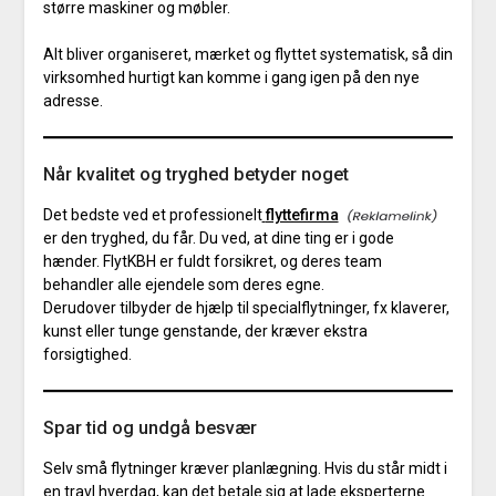
større maskiner og møbler.
Alt bliver organiseret, mærket og flyttet systematisk, så din
virksomhed hurtigt kan komme i gang igen på den nye
adresse.
Når kvalitet og tryghed betyder noget
Det bedste ved et professionelt
flyttefirma
er den tryghed, du får. Du ved, at dine ting er i gode
hænder. FlytKBH er fuldt forsikret, og deres team
behandler alle ejendele som deres egne.
Derudover tilbyder de hjælp til specialflytninger, fx klaverer,
kunst eller tunge genstande, der kræver ekstra
forsigtighed.
Spar tid og undgå besvær
Selv små flytninger kræver planlægning. Hvis du står midt i
en travl hverdag, kan det betale sig at lade eksperterne