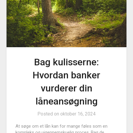
Bag kulisserne:
Hvordan banker
vurderer din
låneansøgning
Posted on
oktober 16, 2024
At søge om et lån kan for mange føles som en
kompleks og uigennemskuelig proces. Bag de